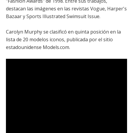
"Fashion Awards" de 1998. Entre sus trabajos,
destacan las imágenes en las revistas Vogue, Harper's
Bazaar y Sports Illustrated Swimsuit Issue.
Carolyn Murphy se clasificó en quinta posición en la
lista de 20 modelos iconos, publicada por el sitio
estadounidense Models.com.