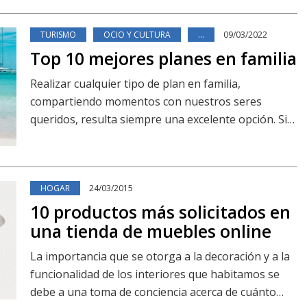
que suele ser olvidado se con…
TURISMO
OCIO Y CULTURA
…
09/03/2022
Top 10 mejores planes en familia
Realizar cualquier tipo de plan en familia,
compartiendo momentos con nuestros seres
queridos, resulta siempre una excelente opción. Si
estás buscando realizar planes originales en
compa…
HOGAR
24/03/2015
10 productos más solicitados en
una tienda de muebles online
La importancia que se otorga a la decoración y a la
funcionalidad de los interiores que habitamos se
debe a una toma de conciencia acerca de cuánto