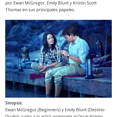
por
Ewan McGregor
,
Emily Blunt
y
Kristin Scott
Thomas
en sus principales papeles.
Sinopsis:
Ewan McGregor
(Beginners) y
Emily Blunt
(Destino
Oculto), junto a la actriz nominada al Oscar
Kristin