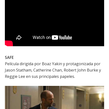
SAFE
Película dirigida por
Boaz Yakin
y protagonizada por
Jason Statham
,
Catherine Chan
,
Robert John Burke
y
Reggie Lee
en sus principales papeles.