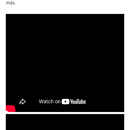
más
.