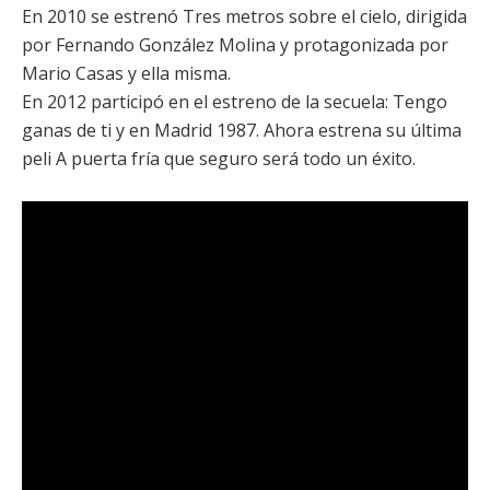
En 2010 se estrenó
Tres metros sobre el cielo
, dirigida
por
Fernando González Molina
y protagonizada por
Mario Casas
y ella misma.
En 2012 participó en el estreno de la secuela:
Tengo
ganas de ti
y en
Madrid 1987
. Ahora estrena su última
peli
A puerta fría
que seguro será todo un éxito.