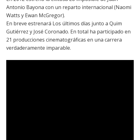
Antonio Bayona
con un reparto internacional (
Naomi
Watts
y
Ewan McGregor
).
En breve estrenará
Los últimos días
junto a
Quim
Gutiérrez
y
José Coronado
. En total ha participado en
21 producciones cinematográficas en una carrera
verdaderamente imparable.