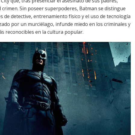
City que, tras presenciar el asesinato de sus padres,
el crimen. Sin poseer superpoderes, Batman se distingue
es de detective, entrenamiento físico y el uso de tecnología
izado por un murciélago, infunde miedo en los criminales y
 reconocibles en la cultura popular.