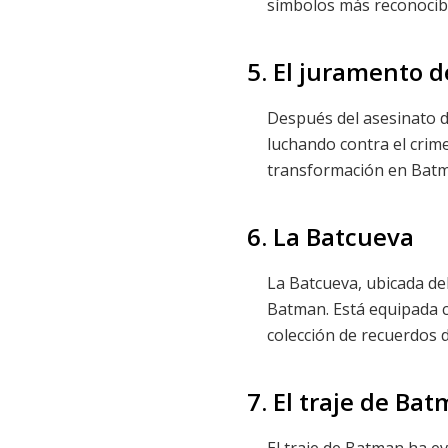
símbolos más reconocibl
5. El juramento 
Después del asesinato 
luchando contra el crim
transformación en Bat
6. La Batcueva
La Batcueva, ubicada de
Batman. Está equipada c
colección de recuerdos 
7. El traje de Ba
El traje de Batman ha e